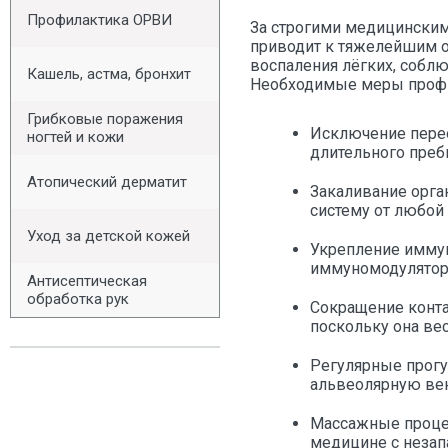
Профилактика ОРВИ
За строгими медицинским
приводит к тяжелейшим о
воспаления лёгких, соблю
Кашель, астма, бронхит
Необходимые меры проф
Грибковые поражения
Исключение перео
ногтей и кожи
длительного преб
Атопический дерматит
Закаливание орга
систему от любой
Уход за детской кожей
Укрепление иммун
иммуномодуляторы
Антисептическая
обработка рук
Сокращение конта
поскольку она вес
Регулярные прогу
альвеолярную вен
Массажные процед
медицине с незап